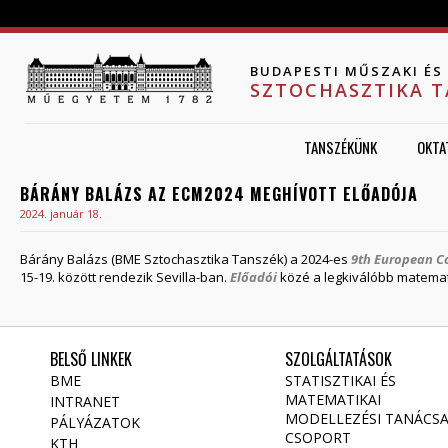
Jump to navigation
BUDAPESTI MŰSZAKI É
SZTOCHASZTIKA 
TANSZÉKÜNK
OKTA
BÁRÁNY BALÁZS AZ ECM2024 MEGHÍVOTT ELŐADÓJA
2024. január 18.
Bárány Balázs (BME Sztochasztika Tanszék) a 2024-es
9th European C
15-19. között rendezik Sevilla-ban.
Előadói
közé a legkiválóbb matemat
BELSŐ LINKEK
SZOLGÁLTATÁSOK
BME
STATISZTIKAI ÉS
MATEMATIKAI
INTRANET
MODELLEZÉSI TANÁCS
PÁLYÁZATOK
CSOPORT
KTH