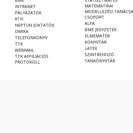
BME
STATISZTIKAI ÉS
MATEMATIKAI
INTRANET
MODELLEZÉSI TANÁCS
PÁLYÁZATOK
CSOPORT
KTH
ALFA
NEPTUN (OKTATÓI)
BME JEGYZETEK
OMIKK
ELMEMATER
TELEFONKÖNYV
KÖNYVTÁR
TTK
LATEX
WEBMAIL
SZINTREHOZÓ
TTK AFFILIÁCIÓS
TANKÖNYVTÁR
PROTOKOLL