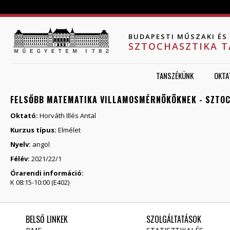
Jump to navigation
BUDAPESTI MŰSZAKI É
SZTOCHASZTIKA 
TANSZÉKÜNK
OKTA
FELSŐBB MATEMATIKA VILLAMOSMÉRNÖKÖKNEK - SZTOC
Oktató:
Horváth Illés Antal
Kurzus típus:
Elmélet
Nyelv:
angol
Félév:
2021/22/1
Órarendi információ:
K 08:15-10:00 (E402)
BELSŐ LINKEK
SZOLGÁLTATÁSOK