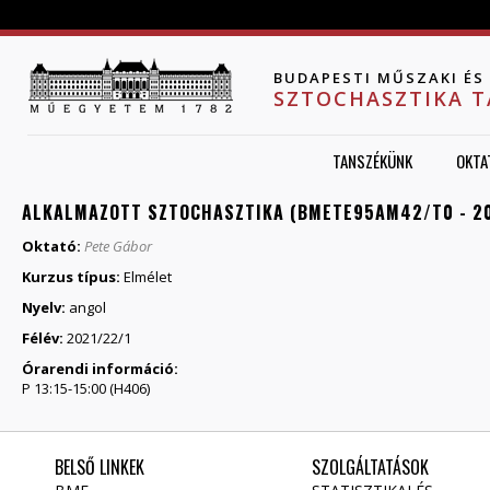
Jump to navigation
BUDAPESTI MŰSZAKI É
SZTOCHASZTIKA 
TANSZÉKÜNK
OKTA
ALKALMAZOTT SZTOCHASZTIKA (BMETE95AM42/T0 - 20
Oktató:
Pete Gábor
Kurzus típus:
Elmélet
Nyelv:
angol
Félév:
2021/22/1
Órarendi információ:
P 13:15-15:00 (H406)
BELSŐ LINKEK
SZOLGÁLTATÁSOK