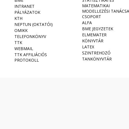
BME
STATISZTIKAI ÉS
MATEMATIKAI
INTRANET
MODELLEZÉSI TANÁCS
PÁLYÁZATOK
CSOPORT
KTH
ALFA
NEPTUN (OKTATÓI)
BME JEGYZETEK
OMIKK
ELMEMATER
TELEFONKÖNYV
KÖNYVTÁR
TTK
LATEX
WEBMAIL
SZINTREHOZÓ
TTK AFFILIÁCIÓS
TANKÖNYVTÁR
PROTOKOLL