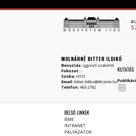
B
S
MOLNÁRNÉ BITTER ILDIKÓ
Beosztás:
ügyvivő szakértő
KUTATÁS
Fokozat:
-
Szoba:
H312
Publikác
Email:
bitter.ildiko@ttk.bme.hu
Telefon:
463-2762
BELSŐ LINKEK
BME
INTRANET
PÁLYÁZATOK