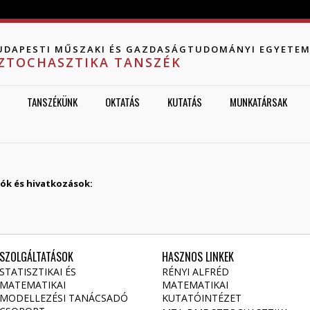
Jump to navigation
UDAPESTI MŰSZAKI ÉS GAZDASÁGTUDOMÁNYI EGYETE
ZTOCHASZTIKA TANSZÉK
TANSZÉKÜNK
OKTATÁS
KUTATÁS
MUNKATÁRSAK
iók és hivatkozások:
SZOLGÁLTATÁSOK
HASZNOS LINKEK
STATISZTIKAI ÉS
RÉNYI ALFRÉD
MATEMATIKAI
MATEMATIKAI
MODELLEZÉSI TANÁCSADÓ
KUTATÓINTÉZET