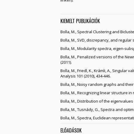
linken).
KIEMELT PUBLIKÁCIÓK
Bolla, M., Spectral Clustering and Biclus
Bolla, M., SVD, discrepancy, and regular 
Bolla, M., Modularity spectra, eigen-sub
Bolla, M., Penalized versions of the New
(2011).
Bolla, M., Friedl, K., Krámli, A., Singula
Analysis 101 (2010), 434-446.
Bolla, M., Noisy random graphs and their
Bolla, M., Recognizing linear structure in
Bolla, M., Distribution of the eigenvalue
Bolla, M., Tusnády, G., Spectra and optim
Bolla, M., Spectra, Euclidean representa
ELŐADÁSOK