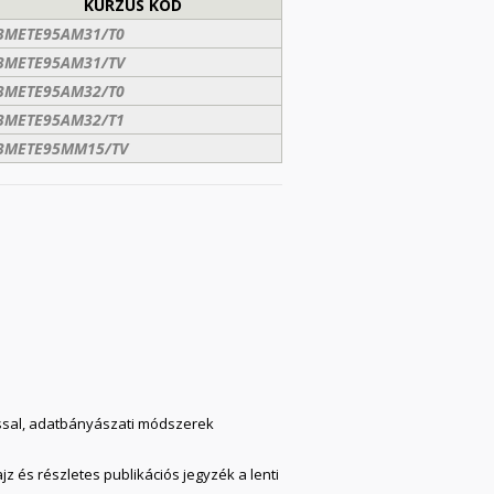
KURZUS KÓD
BMETE95AM31/T0
BMETE95AM31/TV
BMETE95AM32/T0
BMETE95AM32/T1
BMETE95MM15/TV
ussal, adatbányászati módszerek
z és részletes publikációs jegyzék a lenti