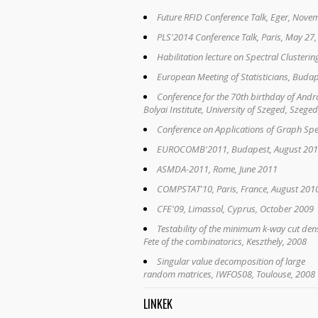
Future RFID Conference Talk, Eger, Nove
PLS'2014 Conference Talk, Paris, May 27
Habilitation lecture on Spectral Cluster
European Meeting of Statisticians, Budap
Conference for the 70th birthday of Andr
Bolyai Institute, University of Szeged, Szeged
Conference on Applications of Graph Spec
EUROCOMB'2011, Budapest, August 20
ASMDA-2011, Rome, June 2011
COMPSTAT'10, Paris, France, August 201
CFE'09, Limassol, Cyprus, October 2009
Testability of the minimum k-way cut dens
Fete of the combinatorics, Keszthely, 2008
Singular value decomposition of large
random matrices, IWFOS08, Toulouse, 2008
LINKEK