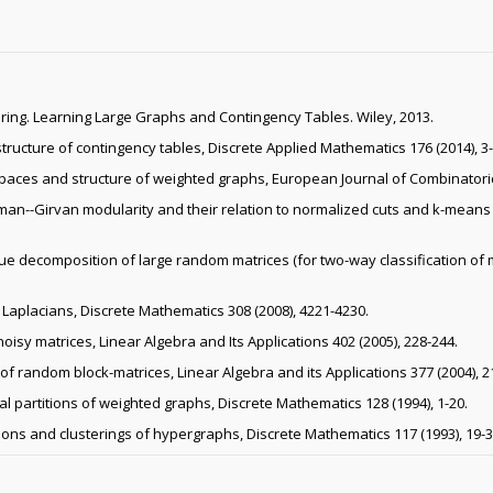
tering. Learning Large Graphs and Contingency Tables. Wiley, 2013.
structure of contingency tables, Discrete Applied Mathematics 176 (2014), 3-
spaces and structure of weighted graphs, European Journal of Combinatorics
man--Girvan modularity and their relation to normalized cuts and k-means c
r value decomposition of large random matrices (for two-way classification of 
 Laplacians, Discrete Mathematics 308 (2008), 4221-4230.
 noisy matrices, Linear Algebra and Its Applications 402 (2005), 228-244.
s of random block-matrices, Linear Algebra and its Applications 377 (2004), 2
al partitions of weighted graphs, Discrete Mathematics 128 (1994), 1-20.
tions and clusterings of hypergraphs, Discrete Mathematics 117 (1993), 19-3