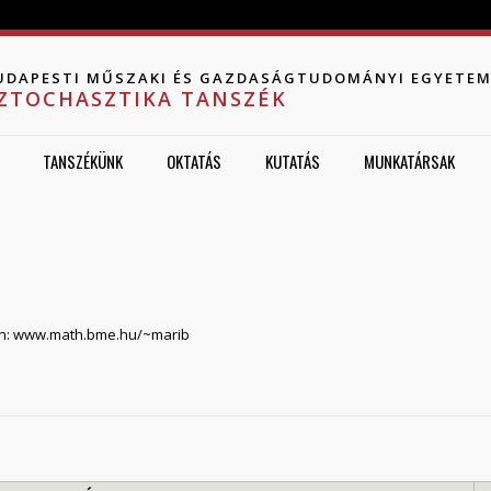
Jump to navigation
UDAPESTI MŰSZAKI ÉS GAZDASÁGTUDOMÁNYI EGYETE
ZTOCHASZTIKA TANSZÉK
TANSZÉKÜNK
OKTATÁS
KUTATÁS
MUNKATÁRSAK
on: www.math.bme.hu/~marib