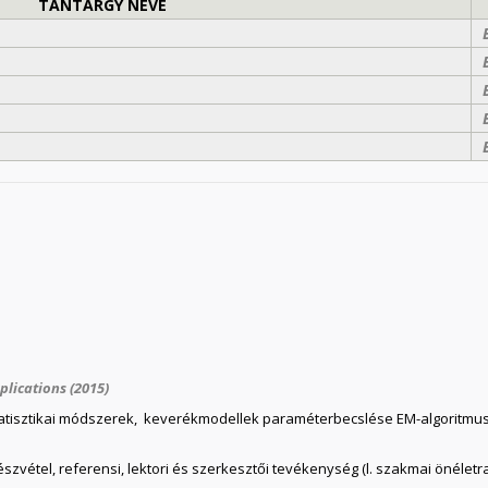
TANTÁRGY NEVE
plications (2015)
statisztikai módszerek, keverékmodellek paraméterbecslése EM-algoritm
vétel, referensi, lektori és szerkesztői tevékenység (l. szakmai önéletraj