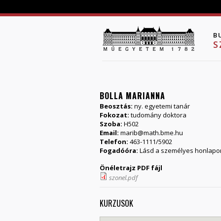
B
S
BOLLA MARIANNA
Beosztás:
ny. egyetemi tanár
Fokozat:
tudomány doktora
Szoba:
H502
Email:
marib@math.bme.hu
Telefon:
463-1111/5902
Fogadóóra:
Lásd a személyes honlap
Önéletrajz PDF fájl
szonel.pdf
KURZUSOK