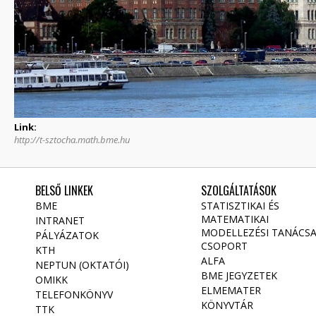
Link:
http://t-sztocha.math.bme.hu
BELSŐ LINKEK
SZOLGÁLTATÁSOK
BME
STATISZTIKAI ÉS
MATEMATIKAI
INTRANET
MODELLEZÉSI TANÁCS
PÁLYÁZATOK
CSOPORT
KTH
ALFA
NEPTUN (OKTATÓI)
BME JEGYZETEK
OMIKK
ELMEMATER
TELEFONKÖNYV
KÖNYVTÁR
TTK