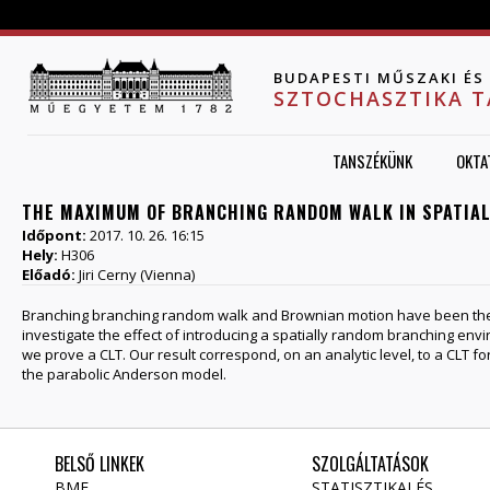
Jump to navigation
BUDAPESTI MŰSZAKI É
SZTOCHASZTIKA 
TANSZÉKÜNK
OKTA
THE MAXIMUM OF BRANCHING RANDOM WALK IN SPATIA
Időpont:
2017. 10. 26. 16:15
Hely:
H306
Előadó:
Jiri Cerny (Vienna)
Branching branching random walk and Brownian motion have been the 
investigate the effect of introducing a spatially random branching envi
we prove a CLT. Our result correspond, on an analytic level, to a CLT fo
the parabolic Anderson model.
BELSŐ LINKEK
SZOLGÁLTATÁSOK
BME
STATISZTIKAI ÉS