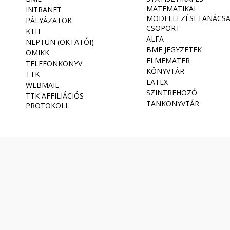
MATEMATIKAI
INTRANET
MODELLEZÉSI TANÁCS
PÁLYÁZATOK
CSOPORT
KTH
ALFA
NEPTUN (OKTATÓI)
BME JEGYZETEK
OMIKK
ELMEMATER
TELEFONKÖNYV
KÖNYVTÁR
TTK
LATEX
WEBMAIL
SZINTREHOZÓ
TTK AFFILIÁCIÓS
TANKÖNYVTÁR
PROTOKOLL