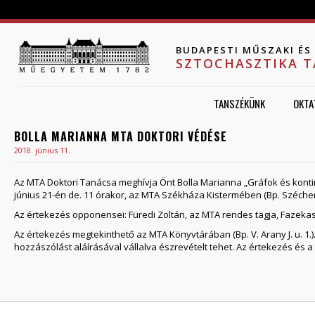
Jump to navigation
BUDAPESTI MŰSZAKI É
SZTOCHASZTIKA 
TANSZÉKÜNK
OKTA
BOLLA MARIANNA MTA DOKTORI VÉDÉSE
2018. június 11.
Az MTA Doktori Tanácsa meghívja Önt Bolla Marianna „Gráfok és kont
június 21-én de. 11 órakor, az MTA Székháza Kistermében (Bp. Széchenyi
Az értekezés opponensei: Füredi Zoltán, az MTA rendes tagja, Fazeka
Az értekezés megtekinthető az MTA Könyvtárában (Bp. V. Arany J. u. 1.)
hozzászólást aláírásával vállalva észrevételt tehet. Az értekezés és 