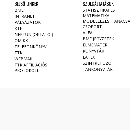
BELSŐ LINKEK
SZOLGÁLTATÁSOK
BME
STATISZTIKAI ÉS
MATEMATIKAI
INTRANET
MODELLEZÉSI TANÁCS
PÁLYÁZATOK
CSOPORT
KTH
ALFA
NEPTUN (OKTATÓI)
BME JEGYZETEK
OMIKK
ELMEMATER
TELEFONKÖNYV
KÖNYVTÁR
TTK
LATEX
WEBMAIL
SZINTREHOZÓ
TTK AFFILIÁCIÓS
TANKÖNYVTÁR
PROTOKOLL