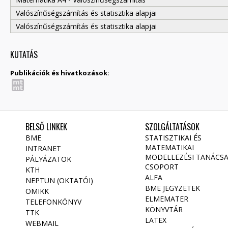
Valószínűségszámítás és statisztika alapjai
Valószínűségszámítás és statisztika alapjai
KUTATÁS
Publikációk és hivatkozások:
BELSŐ LINKEK
SZOLGÁLTATÁSOK
BME
STATISZTIKAI ÉS
MATEMATIKAI
INTRANET
MODELLEZÉSI TANÁCS
PÁLYÁZATOK
CSOPORT
KTH
ALFA
NEPTUN (OKTATÓI)
BME JEGYZETEK
OMIKK
ELMEMATER
TELEFONKÖNYV
KÖNYVTÁR
TTK
LATEX
WEBMAIL