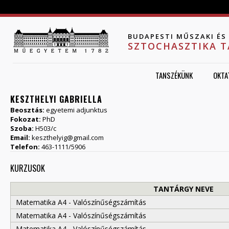
Jump to navigation
BUDAPESTI MŰSZAKI É
SZTOCHASZTIKA 
TANSZÉKÜNK
OKTA
KESZTHELYI GABRIELLA
Beosztás:
egyetemi adjunktus
Fokozat:
PhD
Szoba:
H503/c
Email:
keszthelyig@gmail.com
Telefon:
463-1111/5906
KURZUSOK
TANTÁRGY NEVE
Matematika A4 - Valószínűségszámítás
Matematika A4 - Valószínűségszámítás
Matematika A4 - Valószínűségszámítás