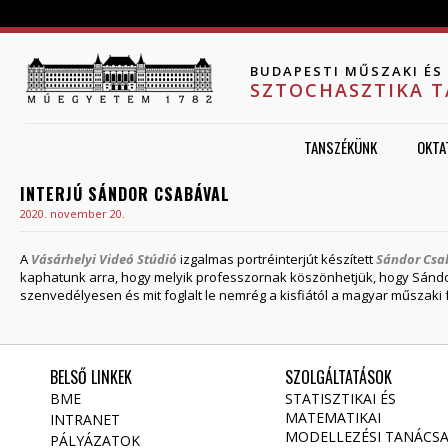
Jump to navigation
BUDAPESTI MŰSZAKI É
SZTOCHASZTIKA 
TANSZÉKÜNK
OKTA
INTERJÚ SÁNDOR CSABÁVAL
2020. november 20.
A
Vásárhelyi Videó Stúdió
izgalmas portréinterjút készített
Sándor Csa
kaphatunk arra, hogy melyik professzornak köszönhetjük, hogy Sándor 
szenvedélyesen és mit foglalt le nemrég a kisfiától a magyar műszaki 
BELSŐ LINKEK
SZOLGÁLTATÁSOK
BME
STATISZTIKAI ÉS
MATEMATIKAI
INTRANET
MODELLEZÉSI TANÁCS
PÁLYÁZATOK