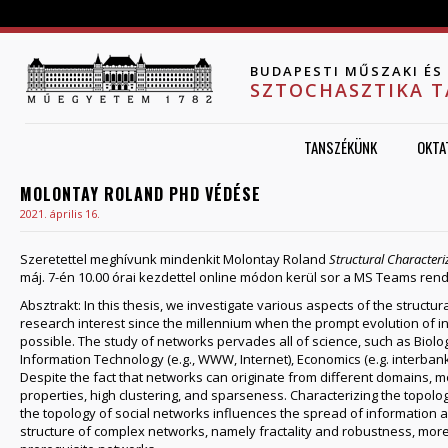
Jump to navigation
BUDAPESTI MŰSZAKI É
SZTOCHASZTIKA 
TANSZÉKÜNK
OKTA
MOLONTAY ROLAND PHD VÉDÉSE
2021. április 16.
Szeretettel meghívunk mindenkit Molontay Roland
Structural Character
máj. 7-én 10.00 órai kezdettel online módon kerül sor a MS Teams rend
Absztrakt: In this thesis, we investigate various aspects of the struct
research interest since the millennium when the prompt evolution of
possible. The study of networks pervades all of science, such as Biology
Information Technology (e.g., WWW, Internet), Economics (e.g. interban
Despite the fact that networks can originate from different domains, 
properties, high clustering, and sparseness. Characterizing the topolog
the topology of social networks influences the spread of information and
structure of complex networks, namely fractality and robustness, moreo