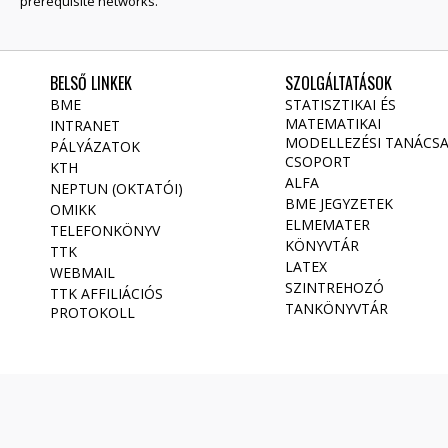
prerequisite networks.
BELSŐ LINKEK
SZOLGÁLTATÁSOK
BME
STATISZTIKAI ÉS
MATEMATIKAI
INTRANET
MODELLEZÉSI TANÁCS
PÁLYÁZATOK
CSOPORT
KTH
ALFA
NEPTUN (OKTATÓI)
BME JEGYZETEK
OMIKK
ELMEMATER
TELEFONKÖNYV
KÖNYVTÁR
TTK
LATEX
WEBMAIL
SZINTREHOZÓ
TTK AFFILIÁCIÓS
TANKÖNYVTÁR
PROTOKOLL