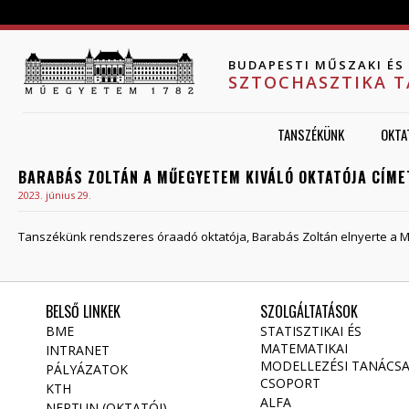
Jump to navigation
BUDAPESTI MŰSZAKI É
SZTOCHASZTIKA 
TANSZÉKÜNK
OKTA
BARABÁS ZOLTÁN A MŰEGYETEM KIVÁLÓ OKTATÓJA CÍME
2023. június 29.
Tanszékünk rendszeres óraadó oktatója, Barabás Zoltán elnyerte a M
BELSŐ LINKEK
SZOLGÁLTATÁSOK
BME
STATISZTIKAI ÉS
MATEMATIKAI
INTRANET
MODELLEZÉSI TANÁCS
PÁLYÁZATOK
CSOPORT
KTH
ALFA
NEPTUN (OKTATÓI)