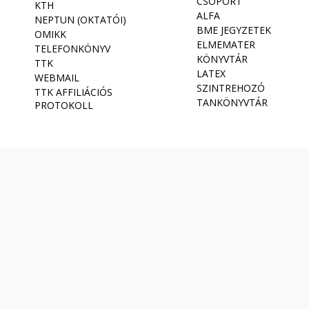
CSOPORT
KTH
ALFA
NEPTUN (OKTATÓI)
BME JEGYZETEK
OMIKK
ELMEMATER
TELEFONKÖNYV
KÖNYVTÁR
TTK
LATEX
WEBMAIL
SZINTREHOZÓ
TTK AFFILIÁCIÓS
TANKÖNYVTÁR
PROTOKOLL