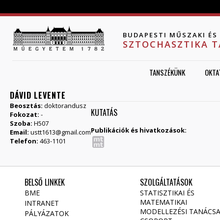
Jump to navigation
BUDAPESTI MŰSZAKI É
SZTOCHASZTIKA 
TANSZÉKÜNK
OKTA
DÁVID LEVENTE
Beosztás:
doktorandusz
KUTATÁS
Fokozat:
-
Szoba:
H507
Publikációk és hivatkozások:
Email:
ustt1613@gmail.com
Telefon:
463-1101
BELSŐ LINKEK
SZOLGÁLTATÁSOK
BME
STATISZTIKAI ÉS
MATEMATIKAI
INTRANET
MODELLEZÉSI TANÁCS
PÁLYÁZATOK