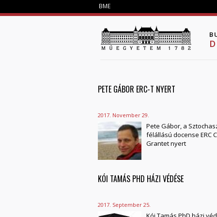
BME
B
D
PETE GÁBOR ERC-T NYERT
PAGES
2017. November 29.
Pete Gábor, a Sztochas
félállású docense ERC 
Grantet nyert
KÓI TAMÁS PHD HÁZI VÉDÉSE
2017. September 25.
Kói Tamás PhD házi védé