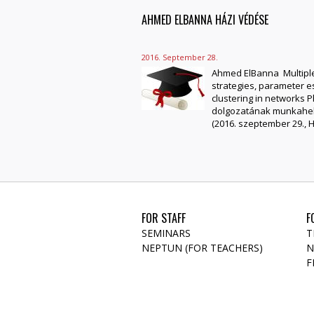
AHMED ELBANNA HÁZI VÉDÉSE
2016. September 28.
Ahmed ElBanna Multiple
strategies, parameter e
clustering in networks 
dolgozatának munkahely
(2016. szeptember 29., H
FOR STAFF
F
SEMINARS
T
NEPTUN (FOR TEACHERS)
N
F