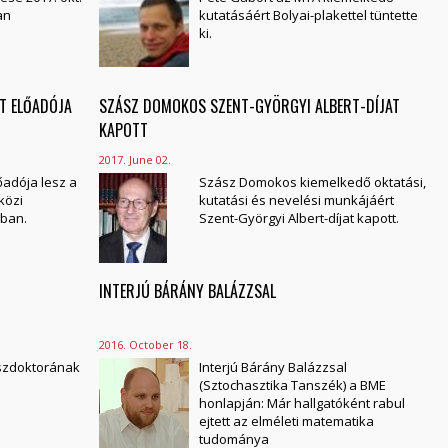
an
kutatásáért Bolyai-plakettel tüntette
ki.
T ELŐADÓJA
SZÁSZ DOMOKOS SZENT-GYÖRGYI ALBERT-DÍJAT
KAPOTT
2017. June 02.
őadója lesz a
Szász Domokos kiemelkedő oktatási,
közi
kutatási és nevelési munkájáért
ban.
Szent-Györgyi Albert-díjat kapott.
INTERJÚ BÁRÁNY BALÁZZSAL
2016. October 18.
íszdoktorának
Interjú Bárány Balázzsal
(Sztochasztika Tanszék) a BME
honlapján: Már hallgatóként rabul
ejtett az elméleti matematika
tudománya