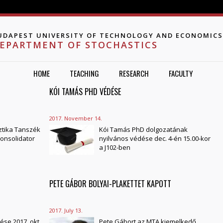
Jump to navigation
UDAPEST UNIVERSITY OF TECHNOLOGY AND ECONOMICS
EPARTMENT OF STOCHASTICS
HOME
TEACHING
RESEARCH
FACULTY
KÓI TAMÁS PHD VÉDÉSE
2017. November 14.
ztika Tanszék
Kói Tamás PhD dolgozatának
Consolidator
nyilvános védése dec. 4-én 15.00-kor
a J102-ben
PETE GÁBOR BOLYAI-PLAKETTET KAPOTT
2017. July 13.
se 2017. okt.
Pete Gábort az MTA kiemelkedő