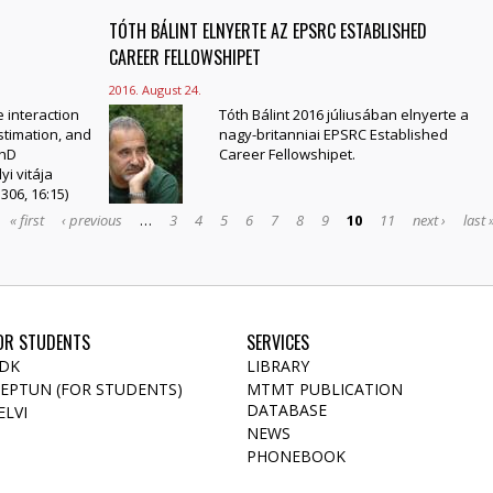
TÓTH BÁLINT ELNYERTE AZ EPSRC ESTABLISHED
CAREER FELLOWSHIPET
2016. August 24.
 interaction
Tóth Bálint 2016 júliusában elnyerte a
stimation, and
nagy-britanniai EPSRC Established
PhD
Career Fellowshipet.
i vitája
306, 16:15)
« first
‹ previous
…
3
4
5
6
7
8
9
10
11
next ›
last 
OR STUDENTS
SERVICES
DK
LIBRARY
EPTUN (FOR STUDENTS)
MTMT PUBLICATION
DATABASE
ELVI
NEWS
PHONEBOOK