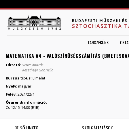
Jump to navigation
BUDAPESTI MŰSZAKI É
SZTOCHASZTIKA 
TANSZÉKÜNK
OKTA
MATEMATIKA A4 - VALÓSZÍNŰSÉGSZÁMÍTÁS (BMETE90AX
Oktató:
Vetier András
Keszthelyi Gabriella
Kurzus típus:
Elmélet
Nyelv:
magyar
Félév:
2021/22/1
Órarendi információ:
Cs 12:15-14:00 (E1B)
BELSŐ LINKEK
SZOLGÁLTATÁSOK