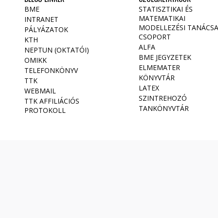
BME
STATISZTIKAI ÉS
MATEMATIKAI
INTRANET
MODELLEZÉSI TANÁCS
PÁLYÁZATOK
CSOPORT
KTH
ALFA
NEPTUN (OKTATÓI)
BME JEGYZETEK
OMIKK
ELMEMATER
TELEFONKÖNYV
KÖNYVTÁR
TTK
LATEX
WEBMAIL
SZINTREHOZÓ
TTK AFFILIÁCIÓS
TANKÖNYVTÁR
PROTOKOLL