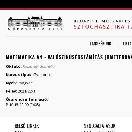
Jump to navigation
BUDAPESTI MŰSZAKI É
SZTOCHASZTIKA 
TANSZÉKÜNK
OKTA
MATEMATIKA A4 - VALÓSZÍNŰSÉGSZÁMÍTÁS (BMETE90AX
Oktató:
Keszthelyi Gabriella
Kurzus típus:
Gyakorlat
Nyelv:
magyar
Félév:
2021/22/1
Órarendi információ:
P 10:15-12:00 (E405)
BELSŐ LINKEK
SZOLGÁLTATÁSOK