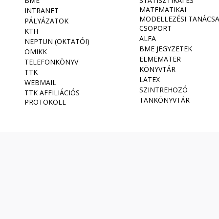
BME
STATISZTIKAI ÉS
MATEMATIKAI
INTRANET
MODELLEZÉSI TANÁCS
PÁLYÁZATOK
CSOPORT
KTH
ALFA
NEPTUN (OKTATÓI)
BME JEGYZETEK
OMIKK
ELMEMATER
TELEFONKÖNYV
KÖNYVTÁR
TTK
LATEX
WEBMAIL
SZINTREHOZÓ
TTK AFFILIÁCIÓS
TANKÖNYVTÁR
PROTOKOLL