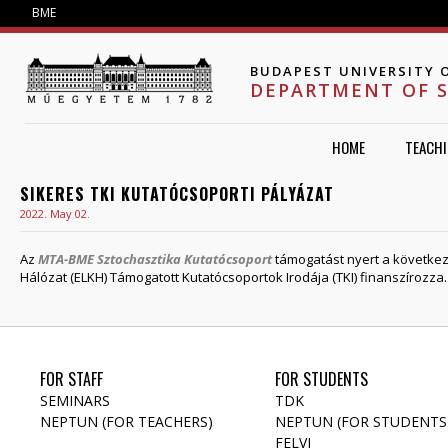
Jump to navigation
BME
BUDAPEST UNIVERSITY 
DEPARTMENT OF 
HOME
TEACH
SIKERES TKI KUTATÓCSOPORTI PÁLYÁZAT
2022. May 02.
Az
MTA-BME Sztochasztika Kutatócsoport
támogatást nyert a következő
Hálózat (ELKH) Támogatott Kutatócsoportok Irodája (TKI) finanszírozza. 
FOR STAFF
FOR STUDENTS
SEMINARS
TDK
NEPTUN (FOR TEACHERS)
NEPTUN (FOR STUDENTS
FELVI