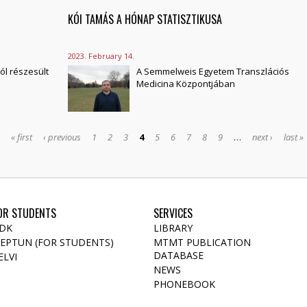
KÓI TAMÁS A HÓNAP STATISZTIKUSA
2023. February 14.
ól részesült
A Semmelweis Egyetem Transzlációs
Medicina Központjában
« first
‹ previous
1
2
3
4
5
6
7
8
9
…
next ›
last »
OR STUDENTS
SERVICES
DK
LIBRARY
EPTUN (FOR STUDENTS)
MTMT PUBLICATION
DATABASE
ELVI
NEWS
PHONEBOOK