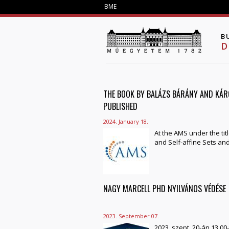
BME
B
D
THE BOOK BY BALÁZS BÁRÁNY AND KÁR
PAGES
PUBLISHED
2024. January 18.
At the AMS under the titl
and Self-affine Sets a
NAGY MARCELL PHD NYILVÁNOS VÉDÉSE
2023. September 07.
2023. szept. 20-án 13.00-