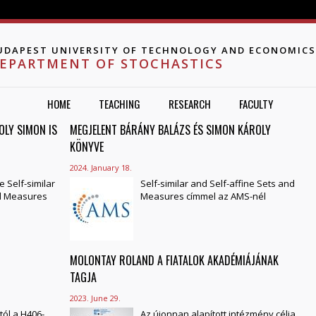
Jump to navigation
UDAPEST UNIVERSITY OF TECHNOLOGY AND ECONOMICS
EPARTMENT OF STOCHASTICS
HOME
TEACHING
RESEARCH
FACULTY
OLY SIMON IS
MEGJELENT BÁRÁNY BALÁZS ÉS SIMON KÁROLY
KÖNYVE
2024. January 18.
e Self-similar
Self-similar and Self-affine Sets and
nd Measures
Measures címmel az AMS-nél
MOLONTAY ROLAND A FIATALOK AKADÉMIÁJÁNAK
TAGJA
2023. June 29.
tól a H406-
Az újonnan alapított intézmény célja