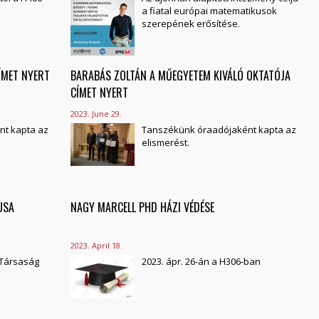
a fiatal európai matematikusok
szerepének erősítése.
ÍMET NYERT
BARABÁS ZOLTÁN A MŰEGYETEM KIVÁLÓ OKTATÓJA
CÍMET NYERT
2023. June 29.
t kapta az
Tanszékünk óraadójaként kapta az
elismerést.
USA
NAGY MARCELL PHD HÁZI VÉDÉSE
2023. April 18.
i Társaság
2023. ápr. 26-án a H306-ban