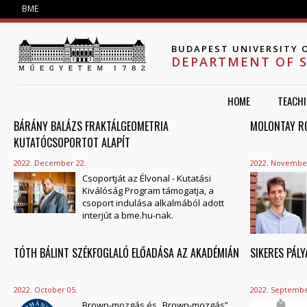
Jump to navigation
BME
BUDAPEST UNIVERSITY 
DEPARTMENT OF 
HOME
TEACH
BÁRÁNY BALÁZS FRAKTÁLGEOMETRIA
PAGES
MOLONTAY R
KUTATÓCSOPORTOT ALAPÍT
2022. December 22.
2022. November
Csoportját az Élvonal - Kutatási
Kiválóság Program támogatja, a
csoport indulása alkalmából adott
interjút a bme.hu-nak.
TÓTH BÁLINT SZÉKFOGLALÓ ELŐADÁSA AZ AKADÉMIÁN
SIKERES PÁL
2022. October 05.
2022. Septembe
Brown-mozgás és „Brown-mozgás”