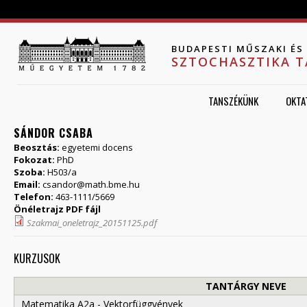
Jump to navigation
BUDAPESTI MŰSZAKI É
SZTOCHASZTIKA 
TANSZÉKÜNK
OKTA
SÁNDOR CSABA
Beosztás:
egyetemi docens
Fokozat:
PhD
Szoba:
H503/a
Email:
csandor@math.bme.hu
Telefon:
463-1111/5669
Önéletrajz PDF fájl
Szakmai_oneletrajz_20151125.pdf
KURZUSOK
TANTÁRGY NEVE
Matematika A2a - Vektorfüggvények