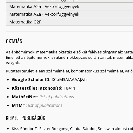
Matematika A2a - Vektorfüggvények
Matematika A2a - Vektorfüggvények
Matematika G2F
OKTATÁS
Az építőmérnöki matematika oktatás első két féléves tárgyainak: Mate
Emellett az építőmérnöki szakmérnökképzés során tanítok matematika
vagyok.
Kutatási terület: elemi számelmélet, kombinatorikus számelmélet, va
Google Scholar ID:
XCpM3AIAAAAJ&hl
Köztestületi azonosító:
16411
MathSciNet:
list of publications
MTMT:
list of publications
KIEMELT PUBLIKÁCIÓK
Kiss Sándor Z., Eszter Rozgonyi, Csaba Sándor, Sets with almost co