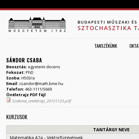
Jump to navigation
BUDAPESTI MŰSZAKI É
SZTOCHASZTIKA 
TANSZÉKÜNK
OKTA
SÁNDOR CSABA
Beosztás:
egyetemi docens
Fokozat:
PhD
Szoba:
H503/a
Email:
csandor@math.bme.hu
Telefon:
463-1111/5669
Önéletrajz PDF fájl
Szakmai_oneletrajz_20151125.pdf
KURZUSOK
TANTÁRGY NEVE
Matematika A2a - Vektorfüggvények