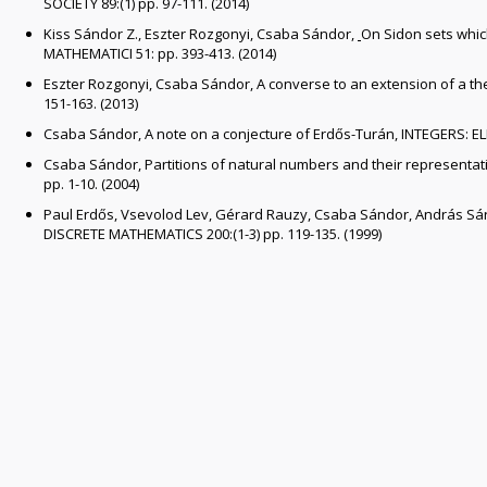
SOCIETY
89:
(1)
pp. 97-111.
(2014)
Kiss Sándor Z., Eszter Rozgonyi, Csaba Sándor,
On Sidon sets whic
MATHEMATICI
51:
pp. 393-413.
(2014)
Eszter Rozgonyi, Csaba Sándor, A converse to an extension of a t
151-163.
(2013)
Csaba Sándor, A note on a conjecture of Erdős-Turán,
INTEGERS: E
Csaba Sándor, Partitions of natural numbers and their representat
pp. 1-10.
(2004)
Paul Erdős, Vsevolod Lev, Gérard Rauzy, Csaba Sándor, András Sárk
DISCRETE MATHEMATICS
200:
(1-3)
pp. 119-135.
(1999)