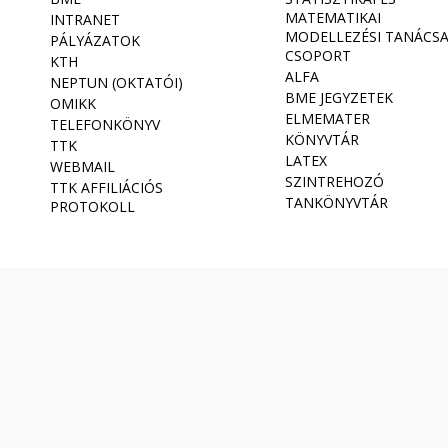
MATEMATIKAI
INTRANET
MODELLEZÉSI TANÁCS
PÁLYÁZATOK
CSOPORT
KTH
ALFA
NEPTUN (OKTATÓI)
BME JEGYZETEK
OMIKK
ELMEMATER
TELEFONKÖNYV
KÖNYVTÁR
TTK
LATEX
WEBMAIL
SZINTREHOZÓ
TTK AFFILIÁCIÓS
TANKÖNYVTÁR
PROTOKOLL