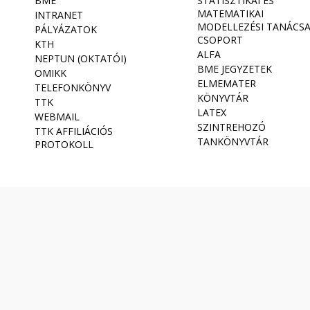
BME
STATISZTIKAI ÉS
MATEMATIKAI
INTRANET
MODELLEZÉSI TANÁCS
PÁLYÁZATOK
CSOPORT
KTH
ALFA
NEPTUN (OKTATÓI)
BME JEGYZETEK
OMIKK
ELMEMATER
TELEFONKÖNYV
KÖNYVTÁR
TTK
LATEX
WEBMAIL
SZINTREHOZÓ
TTK AFFILIÁCIÓS
TANKÖNYVTÁR
PROTOKOLL