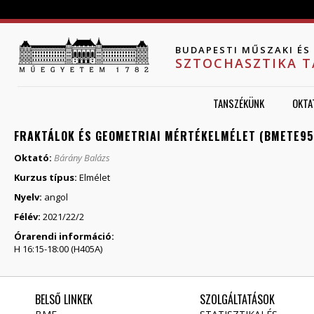
Jump to navigation
BUDAPESTI MŰSZAKI É
SZTOCHASZTIKA 
TANSZÉKÜNK
OKTA
FRAKTÁLOK ÉS GEOMETRIAI MÉRTÉKELMÉLET (BMETE9
Oktató:
Bárány Balázs
Kurzus típus:
Elmélet
Nyelv:
angol
Félév:
2021/22/2
Órarendi információ:
H 16:15-18:00 (H405A)
BELSŐ LINKEK
SZOLGÁLTATÁSOK