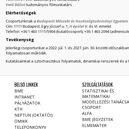
Vető Bálint
tudományos főmunkatárs
Elérhetőségek
Csoportunknak a
Budapesti Műszaki és Gazdaságtudományi Egyetem
Cím: 1111 Budapest, Egry József u. 1,
H épület
V. és VI. emelet
Telefon: +36 1 463 1111/5904 (kutatócsoport), +36 1 463 2094 (adminiszt
Tevékenység
Jelenlegi csoportunkat a 2022. júl. 1. és 2027. jún. 30. közötti időszakba
folyamatosan működik.
Kutatásainkat a sztochasztikus folyamatok, dinamikai renszerek és 
BELSŐ LINKEK
SZOLGÁLTATÁSOK
BME
STATISZTIKAI ÉS
MATEMATIKAI
INTRANET
MODELLEZÉSI TANÁCS
PÁLYÁZATOK
CSOPORT
KTH
ALFA
NEPTUN (OKTATÓI)
BME JEGYZETEK
OMIKK
ELMEMATER
TELEFONKÖNYV