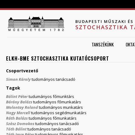
Jump to navigation
BUDAPESTI MŰSZAKI É
SZTOCHASZTIKA 
TANSZÉKÜNK
OKTA
ELKH-BME SZTOCHASZTIKA KUTATÓCSOPORT
Csoportvezető
Simon Károly
tudományos tanácsadó
Tagok
Bálint Péter
tudumányos főmunktárs
Bárány Balázs
tudományos főmunkatárs
Molontay Roland
tudományos munkatárs
Nagy Marcell
tudományos segédmunkatárs
Ráth Balázs
tudományos főmunkatárs
Szász Domokos
tudományos tanácsadó
Tóth Bálint
tudományos tanácsadó
Tóth Imre Péter
tudományos főmunkatárs