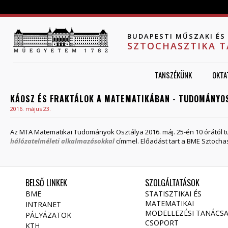
Jump to navigation
BUDAPESTI MŰSZAKI É
SZTOCHASZTIKA 
TANSZÉKÜNK
OKTA
KÁOSZ ÉS FRAKTÁLOK A MATEMATIKÁBAN - TUDOMÁNYOS
2016. május 23.
Az MTA Matematikai Tudományok Osztálya 2016. máj. 25-én 10 órától
hálózatelméleti alkalmazásokkal
címmel. Előadást tart a BME Sztocha
BELSŐ LINKEK
SZOLGÁLTATÁSOK
BME
STATISZTIKAI ÉS
MATEMATIKAI
INTRANET
MODELLEZÉSI TANÁCS
PÁLYÁZATOK
CSOPORT
KTH