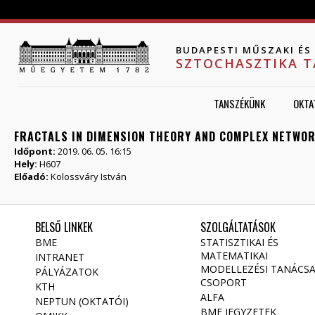
Jump to navigation
BUDAPESTI MŰSZAKI É
SZTOCHASZTIKA 
TANSZÉKÜNK
OKTA
FRACTALS IN DIMENSION THEORY AND COMPLEX NETWO
Időpont:
2019. 06. 05. 16:15
Hely:
H607
Előadó:
Kolossváry István
BELSŐ LINKEK
SZOLGÁLTATÁSOK
BME
STATISZTIKAI ÉS
MATEMATIKAI
INTRANET
MODELLEZÉSI TANÁCS
PÁLYÁZATOK
CSOPORT
KTH
ALFA
NEPTUN (OKTATÓI)
BME JEGYZETEK