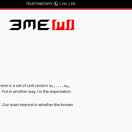
TELEFONKÖNYV
|
HU
|
EN
M
,
…
,
there is a set of unit vectors
u
1
,
…
,
u
m
u
u
1
m
. Put in another way, I is the expectation
. Our main interest is whether the known
I