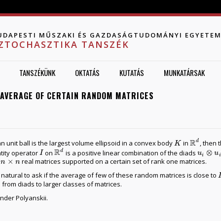
Jump to navigation
UDAPESTI MŰSZAKI ÉS GAZDASÁGTUDOMÁNYI EGYETE
ZTOCHASZTIKA TANSZÉK
TANSZÉKÜNK
OKTATÁS
KUTATÁS
MUNKATÁRSAK
 AVERAGE OF CERTAIN RANDOM MATRICES
R
d
an unit ball is the largest volume ellipsoid in a convex body
in
, then 
K
R
d
K
R
⊗
d
ntity operator
on
is a positive linear combination of the diads
I
R
d
u
i
⊗
u
i
I
u
u
i
i
×
f
real matrices supported on a certain set of rank one matrices.
n
×
n
n
n
s natural to ask if the average of few of these random matrices is close to
I
 from diads to larger classes of matrices.
ander Polyanskii.