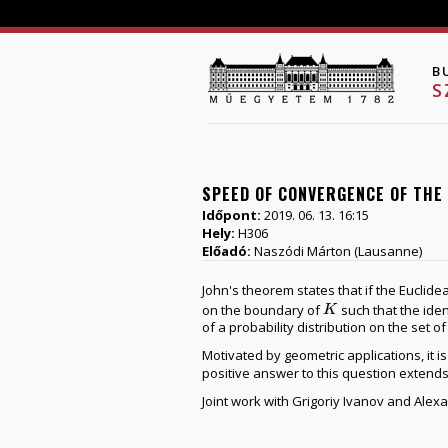
B
S
SPEED OF CONVERGENCE OF THE
Időpont:
2019. 06. 13. 16:15
Hely:
H306
Előadó:
Naszódi Márton (Lausanne)
John's theorem states that if the Euclide
on the boundary of
such that the ide
K
K
of a probability distribution on the set o
Motivated by geometric applications, it i
positive answer to this question extends
Joint work with Grigoriy Ivanov and Alex