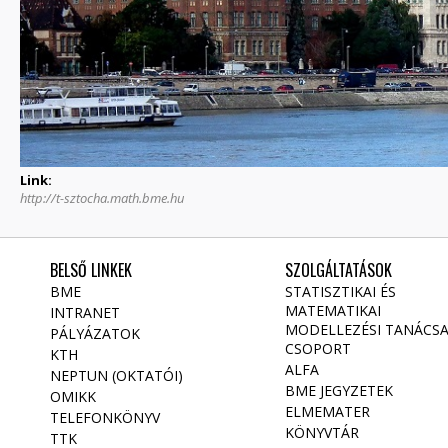
Link:
http://t-sztocha.math.bme.hu
BELSŐ LINKEK
SZOLGÁLTATÁSOK
BME
STATISZTIKAI ÉS
MATEMATIKAI
INTRANET
MODELLEZÉSI TANÁCS
PÁLYÁZATOK
CSOPORT
KTH
ALFA
NEPTUN (OKTATÓI)
BME JEGYZETEK
OMIKK
ELMEMATER
TELEFONKÖNYV
KÖNYVTÁR
TTK