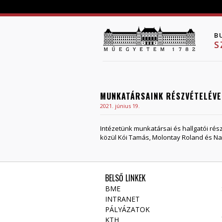
B
S
MUNKATÁRSAINK RÉSZVÉTELÉVEL
2021. június 19.
Intézetünk munkatársai és hallgatói rész
közül Kói Tamás, Molontay Roland és Nagy
BELSŐ LINKEK
BME
INTRANET
PÁLYÁZATOK
KTH