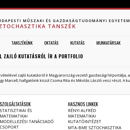
Jump to navigation
UDAPESTI MŰSZAKI ÉS GAZDASÁGTUDOMÁNYI EGYETE
ZTOCHASZTIKA TANSZÉK
TANSZÉKÜNK
OKTATÁS
KUTATÁS
MUNKATÁRSAK
 ZAJLÓ KUTATÁSRÓL ÍR A PORTFOLIO
vételével zajló kutatásról ír Magyarország vezető gazdasági hírportálja, 
 Marcell, hallgatóink közül Csoma Rita és Mikolás László vesz részt. A ku
SZOLGÁLTATÁSOK
HASZNOS LINKEK
STATISZTIKAI ÉS
RÉNYI ALFRÉD
MATEMATIKAI
MATEMATIKAI
MODELLEZÉSI TANÁCSADÓ
KUTATÓINTÉZET
CSOPORT
MTA-BME SZTOCHASZTIKA