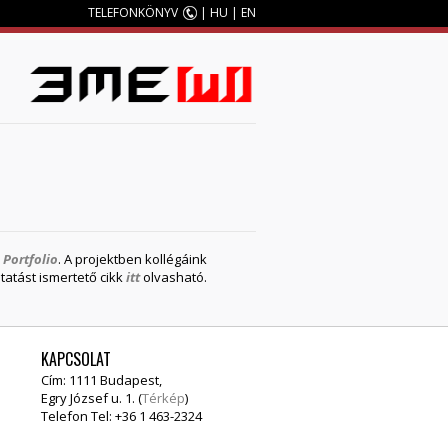
TELEFONKÖNYV
|
HU
|
EN
M
a
Portfolio
. A projektben kollégáink
tatást ismertető cikk
itt
olvasható.
KAPCSOLAT
Cím: 1111 Budapest,
Egry József u. 1. (
Térkép
)
Telefon Tel: +36 1 463-2324