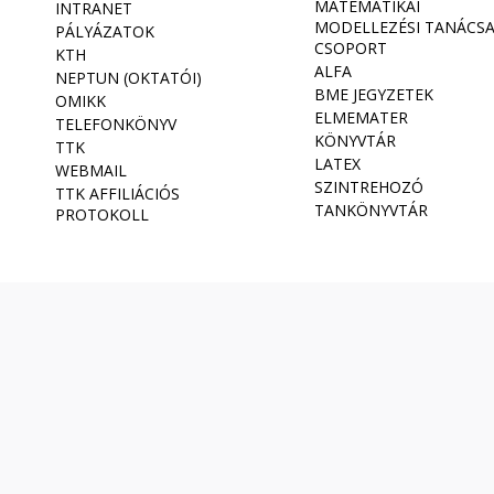
MATEMATIKAI
INTRANET
MODELLEZÉSI TANÁCS
PÁLYÁZATOK
CSOPORT
KTH
ALFA
NEPTUN (OKTATÓI)
BME JEGYZETEK
OMIKK
ELMEMATER
TELEFONKÖNYV
KÖNYVTÁR
TTK
LATEX
WEBMAIL
SZINTREHOZÓ
TTK AFFILIÁCIÓS
TANKÖNYVTÁR
PROTOKOLL