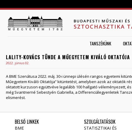
Jump to navigation
BUDAPESTI MŰSZAKI É
SZTOCHASZTIKA 
TANSZÉKÜNK
OKTA
LALITY-KOVÁCS TÜNDE A MŰEGYETEM KIVÁLÓ OKTATÓJA
2022. június 02.
A BME Szenátusa 2022. máj. 30-i ünnepi ülésén rangos egyetemi kitü
Műegyetem Kiváló Oktatója” kitüntetést, amelyben azok az oktatók rész
oktatott kurzuson együttvéve legalább 100 hallgató véleményezett, és a
még Svantnerné Sebestyén Gabriella, a Differenciálegyenletek Tansz
elismerést.
BELSŐ LINKEK
SZOLGÁLTATÁSOK
BME
STATISZTIKAI ÉS