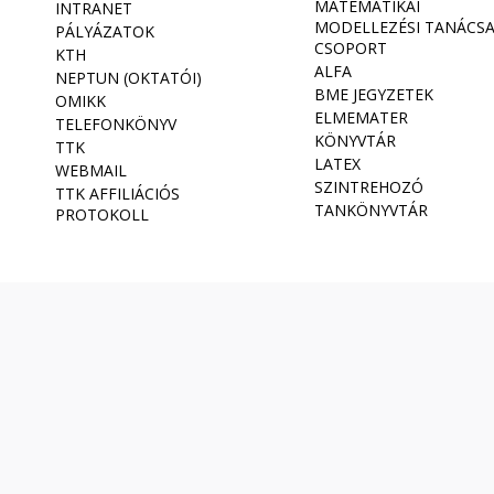
MATEMATIKAI
INTRANET
MODELLEZÉSI TANÁCS
PÁLYÁZATOK
CSOPORT
KTH
ALFA
NEPTUN (OKTATÓI)
BME JEGYZETEK
OMIKK
ELMEMATER
TELEFONKÖNYV
KÖNYVTÁR
TTK
LATEX
WEBMAIL
SZINTREHOZÓ
TTK AFFILIÁCIÓS
TANKÖNYVTÁR
PROTOKOLL