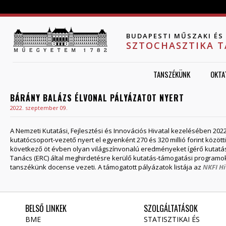
Jump to navigation
BUDAPESTI MŰSZAKI É
SZTOCHASZTIKA 
TANSZÉKÜNK
OKTA
BÁRÁNY BALÁZS ÉLVONAL PÁLYÁZATOT NYERT
2022. szeptember 09.
A Nemzeti Kutatási, Fejlesztési és Innovációs Hivatal kezelésében 2022
kutatócsoport-vezető nyert el egyenként 270 és 320 millió forint közöt
következő öt évben olyan világszínvonalú eredményeket ígérő kutatás
Tanács (ERC) által meghirdetésre kerülő kutatás-támogatási programok
tanszékünk docense vezeti. A támogatott pályázatok listája az
NKFI Hi
BELSŐ LINKEK
SZOLGÁLTATÁSOK
BME
STATISZTIKAI ÉS