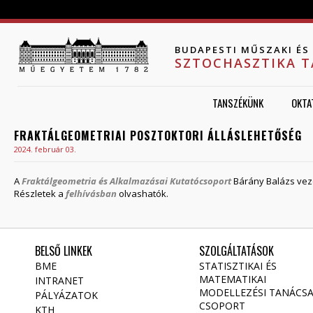
Jump to navigation
BUDAPESTI MŰSZAKI É
SZTOCHASZTIKA 
TANSZÉKÜNK
OKTA
FRAKTÁLGEOMETRIAI POSZTOKTORI ÁLLÁSLEHETŐSÉG
2024. február 03.
A
Fraktálgeometria és Alkalmazásai Kutatócsoport
Bárány Balázs veze
Részletek a
felhívásban
olvashatók.
BELSŐ LINKEK
SZOLGÁLTATÁSOK
BME
STATISZTIKAI ÉS
MATEMATIKAI
INTRANET
MODELLEZÉSI TANÁCS
PÁLYÁZATOK
CSOPORT
KTH