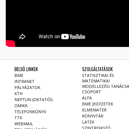
BELSŐ LINKEK
SZOLGÁLTATÁSOK
BME
STATISZTIKAI ÉS
MATEMATIKAI
INTRANET
MODELLEZÉSI TANÁCS
PÁLYÁZATOK
CSOPORT
KTH
ALFA
NEPTUN (OKTATÓI)
BME JEGYZETEK
OMIKK
ELMEMATER
TELEFONKÖNYV
KÖNYVTÁR
TTK
LATEX
WEBMAIL
SZINTREHOZÓ