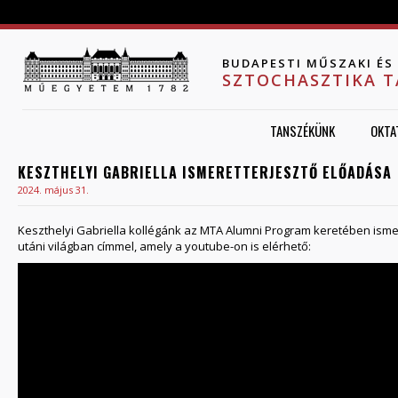
Jump to navigation
BUDAPESTI MŰSZAKI É
SZTOCHASZTIKA 
TANSZÉKÜNK
OKTA
KESZTHELYI GABRIELLA ISMERETTERJESZTŐ ELŐADÁSA
2024. május 31.
Keszthelyi Gabriella kollégánk az MTA Alumni Program keretében ismere
utáni világban címmel, amely a youtube-on is elérhető: