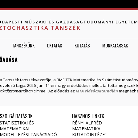
Jump to navigation
UDAPESTI MŰSZAKI ÉS GAZDASÁGTUDOMÁNYI EGYETE
ZTOCHASZTIKA TANSZÉK
TANSZÉKÜNK
OKTATÁS
KUTATÁS
MUNKATÁRSAK
LŐADÁSA
ka Tanszék tanszékvezetője, a BME TTK Matematika és Számítástudományok
elező tagja. 2026. jan. 14-én nagy érdeklődés mellett tartotta meg szék
fraktálgeometriában
címmel. Az előadás az
MTA videócsatornáján
megnézhe
SZOLGÁLTATÁSOK
HASZNOS LINKEK
STATISZTIKAI ÉS
RÉNYI ALFRÉD
MATEMATIKAI
MATEMATIKAI
MODELLEZÉSI TANÁCSADÓ
KUTATÓINTÉZET