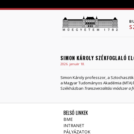
B
S
SIMON KÁROLY SZÉKFOGLALÓ E
2026. január 18.
Simon Károly professzor, a Sztochaszti
a Magyar Tudományos Akadémia (MTA) lev
Székházban
Transzverzalitási módszer a 
BELSŐ LINKEK
BME
INTRANET
PÁLYÁZATOK