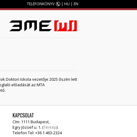
TELEFONKÖNYV
|
HU
|
EN
M
 Doktori Iskola vezetője 2025 őszén lett
foglaló előadását az MTA
tő.
KAPCSOLAT
Cím: 1111 Budapest,
Egry József u. 1. (
Térkép
)
Telefon Tel: +36 1 463-2324